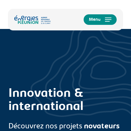
Skip
to
main
Menu
content
Innovation &
international
Découvrez nos projets
novateurs