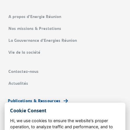
A propos d’Energie Réunion
Nos missions & Prestations
La Gouvernance d’Energies Réunion
Vie de la société
Contactez-nous
Actualités
Publications & Ressources
Cookie Consent
Hi, we use cookies to ensure the website's proper
operation, to analyze traffic and performance, and to
© Energies Réunion
Fé ek ♥︎
Doublea.io