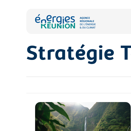
Skip
to
main
content
Stratégie T