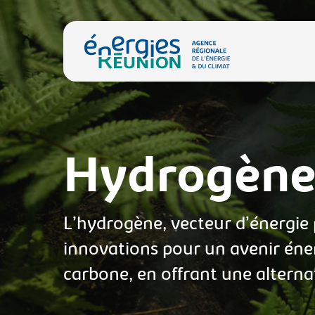
Skip
to
main
content
Hydrogèn
L’hydrogène, vecteur d’énergie 
innovations pour un avenir éne
carbone, en offrant une alterna