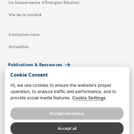
La Gouvernance d’Energies Réunion
Vie de la société
Contactez-nous
Actualités
Publications & Ressources
Cookie Consent
Hi, we use cookies to ensure the website's proper
operation, to analyze traffic and performance, and to
© Energies Réunion
Fé ek ♥︎
Doublea.io
provide social media features.
Cookie Settings
Mentions légales
Accept necessary
Politique de confidentialité
Accept all