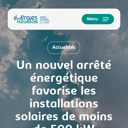
Skip
to
main
Menu
content
Actualités
Un nouvel arrêté
énergétique
favorise les
installations
solaires de moins