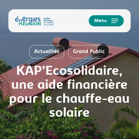
Skip
to
main
Menu
content
Actualités
Grand Public
KAP’Ecosolidaire,
une aide financière
pour le chauffe-eau
solaire